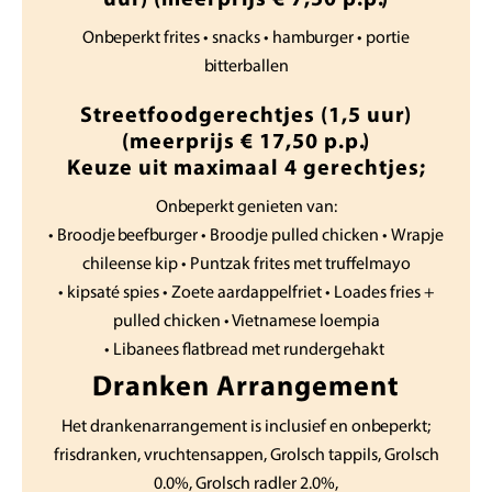
uur) (meerprijs € 7,50 p.p.)
Onbeperkt frites • snacks • hamburger • portie
bitterballen
Streetfoodgerechtjes (1,5 uur)
(meerprijs € 17,50 p.p.)
Keuze uit maximaal 4 gerechtjes;
Onbeperkt genieten van:
• Broodje beefburger • Broodje pulled chicken • Wrapje
chileense kip • Puntzak frites met truffelmayo
• kipsaté spies • Zoete aardappelfriet • Loades fries +
pulled chicken • Vietnamese loempia
• Libanees flatbread met rundergehakt
Dranken Arrangement
Het drankenarrangement is inclusief en onbeperkt;
frisdranken, vruchtensappen, Grolsch tappils, Grolsch
0.0%, Grolsch radler 2.0%,